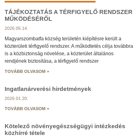
TÁJÉKOZTATÁS A TÉRFIGYELŐ RENDSZER
Oldal
Oldal
Oldal
MŰKÖDÉSÉRŐL
2026.05.14.
Magyarszombatfa község területén kiépítésre került a
közterületi térfigyelő rendszer. A működtetés célja továbbra
is a közbiztonság növelése, a közterület általános
rendjének biztosítása, a térfigyelő rendszer
TOVÁBB OLVASOM »
Ingatlanárverési hirdetmények
2026.01.20.
TOVÁBB OLVASOM »
Kötelező növényegészségügyi intézkedés
közhírré tétele